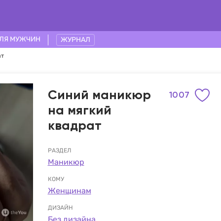
ЛЯ МУЖЧИН
ЖУРНАЛ
ат
Синий маникюр
1007
на мягкий
квадрат
РАЗДЕЛ
Маникюр
КОМУ
Женщинам
ДИЗАЙН
Без дизайна