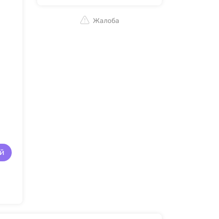
Жалоба
й