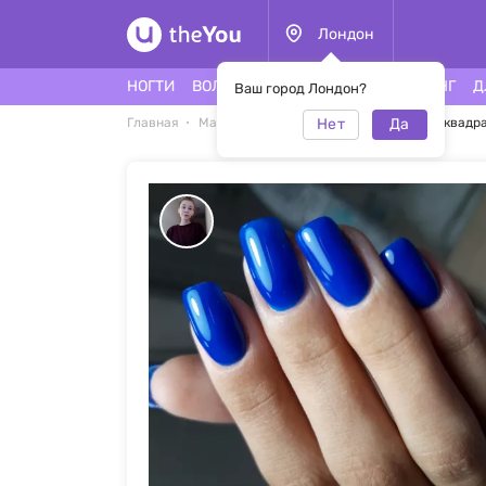
Лондон
НОГТИ
ВОЛОСЫ
ЛИЦО
ТАТУ
ПИРСИНГ
Д
Ваш город Лондон?
Нет
Да
Главная
Маникюр
Синий маникюр на мягкий квадр