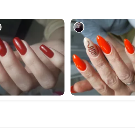
442
571