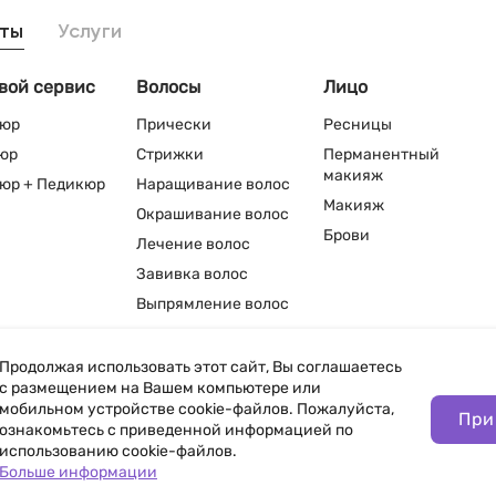
ты
Услуги
вой сервис
Волосы
Лицо
юр
Прически
Ресницы
юр
Стрижки
Перманентный
макияж
юр + Педикюр
Наращивание волос
Макияж
Окрашивание волос
Брови
Лечение волос
Завивка волос
Выпрямление волос
Продолжая использовать этот сайт, Вы соглашаетесь
с размещением на Вашем компьютере или
мобильном устройстве cookie-файлов. Пожалуйста,
При
нфиденциальности
ознакомьтесь с приведенной информацией по
использованию cookie-файлов.
Больше информации