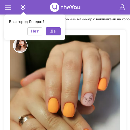
Главная
Маникюр
Минималистичный маникюр с наклейками на коро
Ваш город Лондон?
Нет
Да