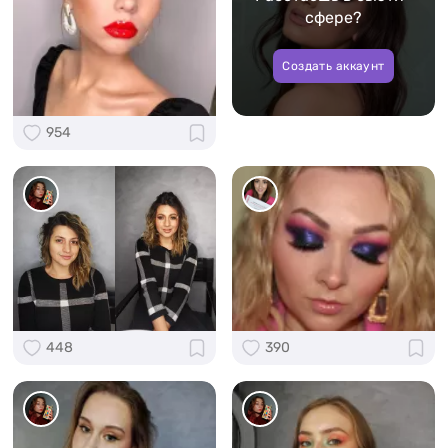
сфере?
Создать аккаунт
954
448
390