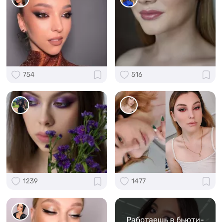
754
516
1239
1477
Работаешь в бьюти-