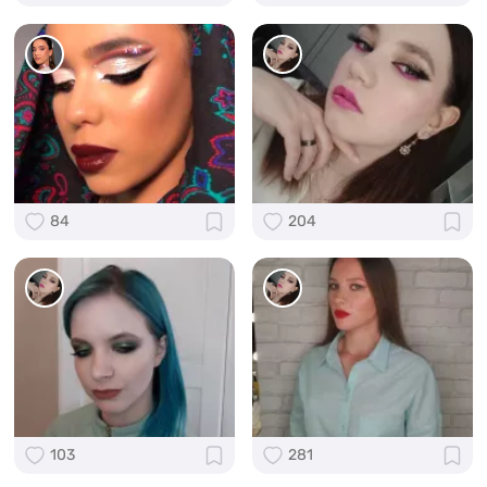
84
204
103
281