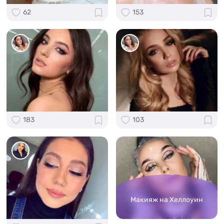
62
153
183
103
Макияж на Хеллоуин