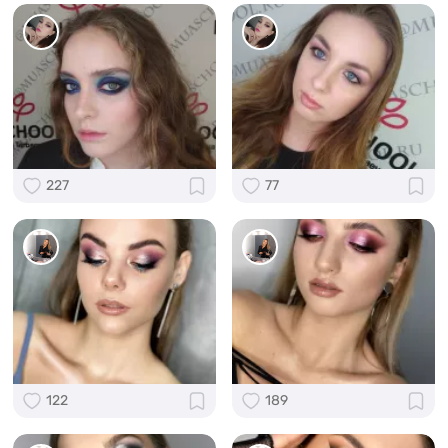
227
77
122
189