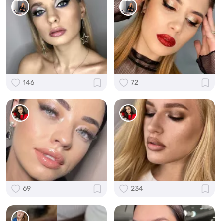
146
72
69
234