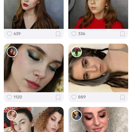
639
336
1120
889