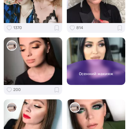
1370
814
Осенний макияж
200