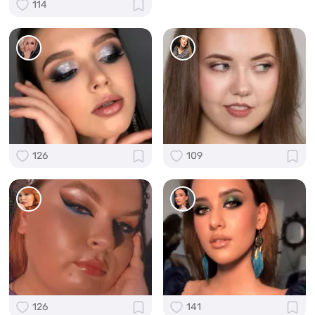
114
126
109
126
141