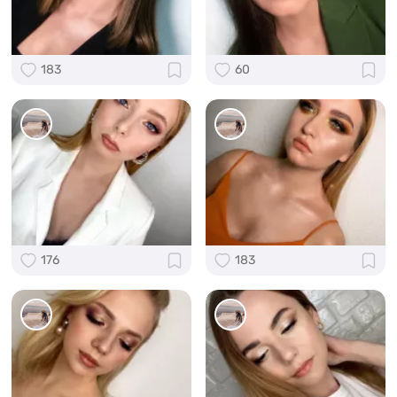
183
60
176
183