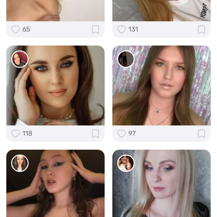
65
131
118
97