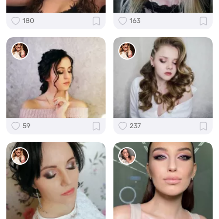
180
163
59
237