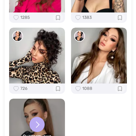
1285
1383
726
1088