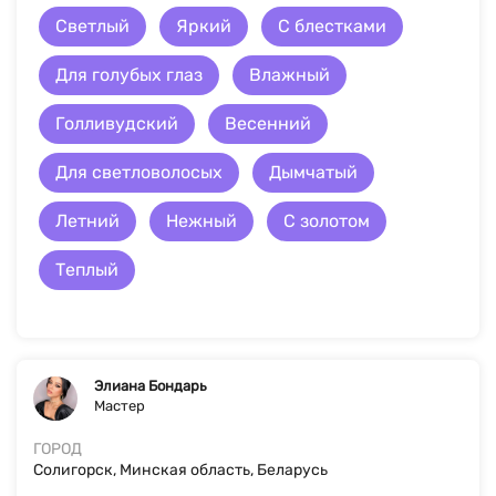
Светлый
Яркий
С блестками
Для голубых глаз
Влажный
Голливудский
Весенний
Для светловолосых
Дымчатый
Летний
Нежный
С золотом
Теплый
Элиана Бондарь
Мастер
ГОРОД
Солигорск, Минская область, Беларусь