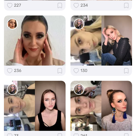
227
234
236
130
73
261