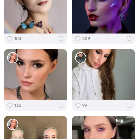
153
209
130
99