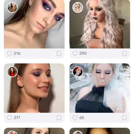
216
290
217
65