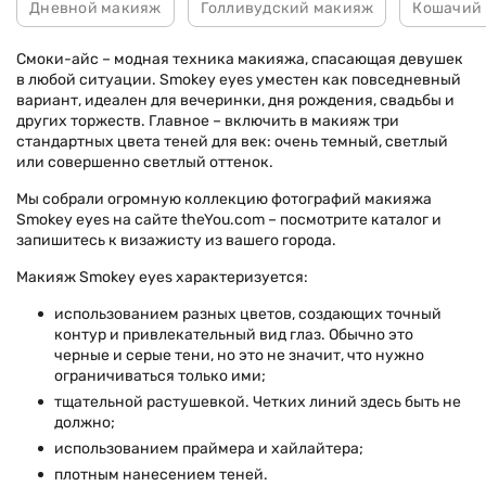
Дневной макияж
Голливудский макияж
Кошачий
Смоки-айс – модная техника макияжа, спасающая девушек
в любой ситуации. Smokey eyes уместен как повседневный
вариант, идеален для вечеринки, дня рождения, свадьбы и
других торжеств. Главное – включить в макияж три
стандартных цвета теней для век: очень темный, светлый
или совершенно светлый оттенок.
Мы собрали огромную коллекцию фотографий макияжа
Smokey eyes на сайте theYou.com – посмотрите каталог и
запишитесь к визажисту из вашего города.
Макияж Smokey eyes характеризуется:
использованием разных цветов, создающих точный
контур и привлекательный вид глаз. Обычно это
черные и серые тени, но это не значит, что нужно
ограничиваться только ими;
тщательной растушевкой. Четких линий здесь быть не
должно;
использованием праймера и хайлайтера;
плотным нанесением теней.