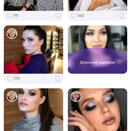
99
163
Осенний макияж
174