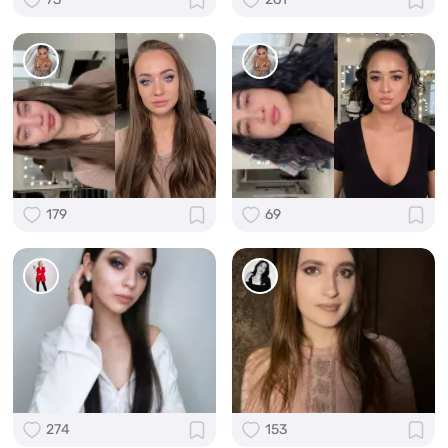
179
69
274
153