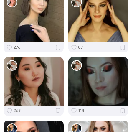
276
87
269
113