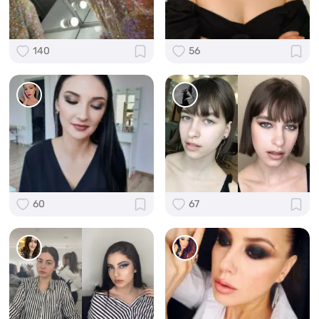
140
56
60
67