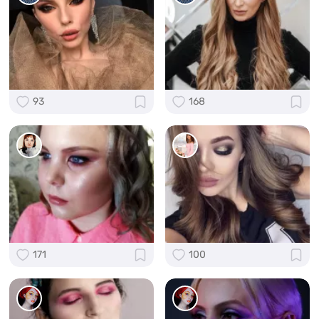
93
168
171
100