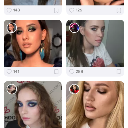
148
126
141
288