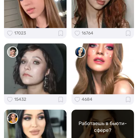
17023
16764
15432
4684
Работаешь в бьюти-
сфере?