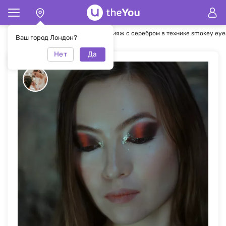
Главная
Макияж
Женский макияж с серебром в технике smokey eye
Ваш город Лондон?
Нет
Да