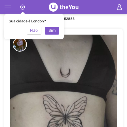
Principal
Tatuagem
Tatuagem #52885
Sua cidade é London?
Não
Sim