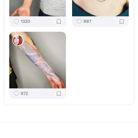
1320
887
872