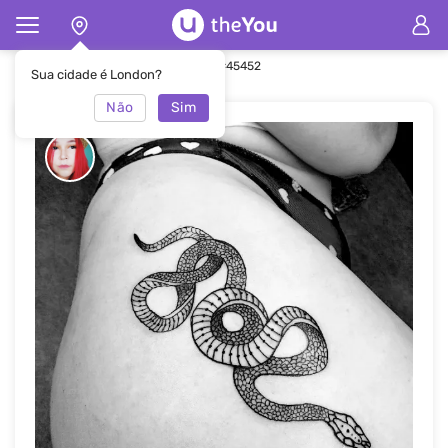
Principal
Tatuagem
Tatuagem #45452
Sua cidade é London?
Não
Sim