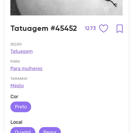
Tatuagem #45452
1273
SEÇÃO
Tatuagem
PARA
Para mulheres
TAMANHO
Médio
Cor
Preto
Local
Quadril
Perna