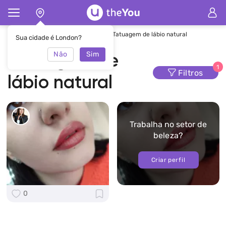
Principal
Maquiagem definitiva
Tatuagem de lábio natural
Sua cidade é London?
Não
Sim
Tatuagem de
1
Filtros
lábio natural
Trabalha no setor de
beleza?
Criar perfil
0