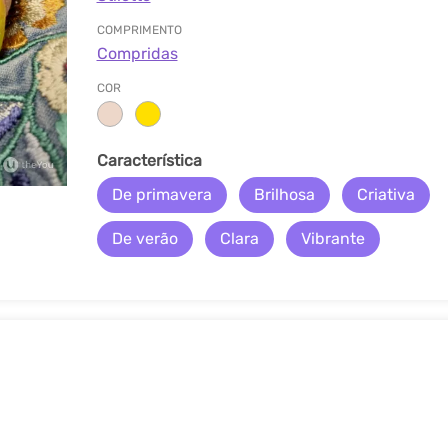
COMPRIMENTO
Compridas
COR
Característica
De primavera
Brilhosa
Criativa
De verão
Clara
Vibrante