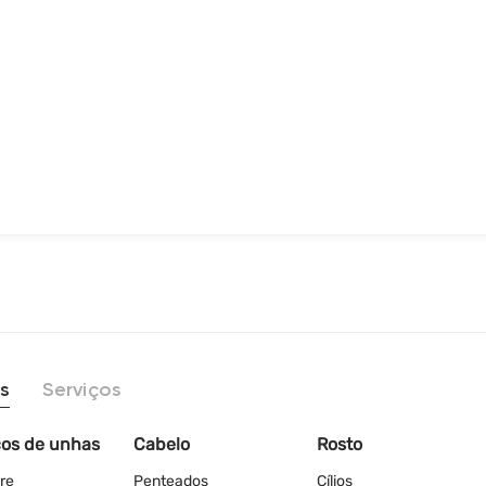
s
Serviços
ços de unhas
Cabelo
Rosto
re
Penteados
Cílios