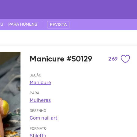
NG
PARA HOMENS
REVISTA
Manicure #50129
269
SEÇÃO
Manicure
PARA
Mulheres
DESENHO
Com nail art
FORMATO
Stiletto