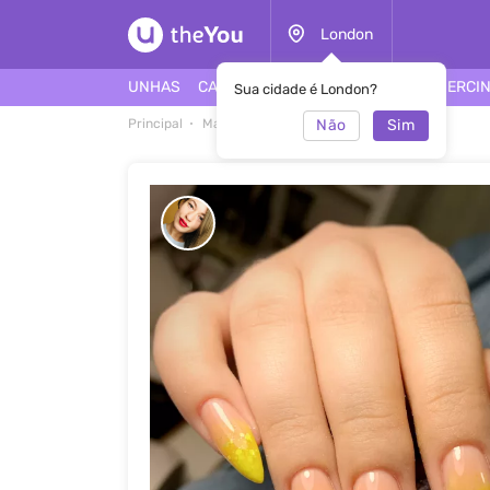
London
UNHAS
CABELO
ROSTO
TATUAGEM
PIERCI
Sua cidade é London?
Não
Sim
Principal
Manicure
Manicure #50129