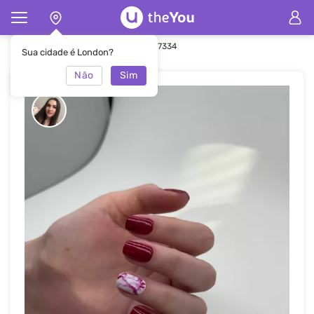
Principal
Manicure
Manicure #47334
Sua cidade é London?
Não
Sim