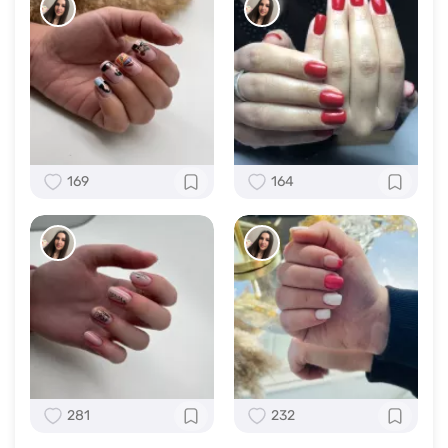
169
164
281
232