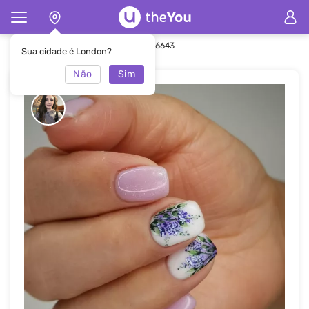
Principal
Manicure
Manicure #46643
Sua cidade é London?
Não
Sim