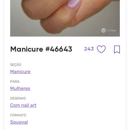
Manicure #46643
243
SEÇÃO
Manicure
PARA
Mulheres
DESENHO
Com nail art
FORMATO
Squoval