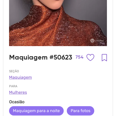
Maquiagem #50623
754
SEÇÃO
Maquiagem
PARA
Mulheres
Ocasião
Maquiagem para a noite
Para fotos