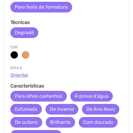
Para festa de formatura
Técnicas
Degradê
COR
ESTILO
Oriental
Características
Para olhos castanhos
À prova d'água
Esfumada
De inverno
De Ano Novo
De outono
Brilhante
Com dourado