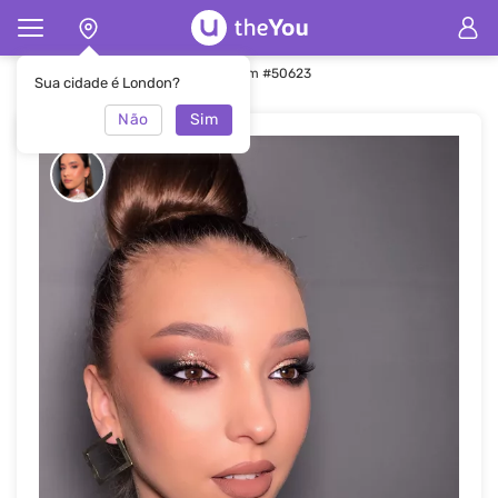
Principal
Maquiagem
Maquiagem #50623
Sua cidade é London?
Não
Sim