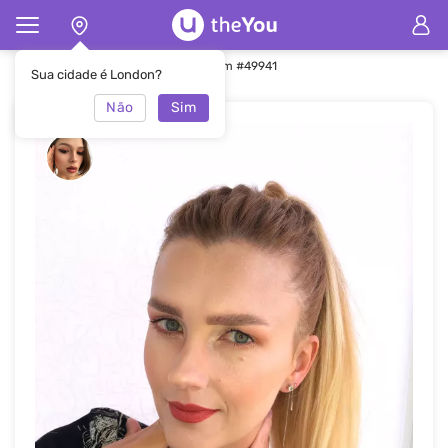
Principal
Maquiagem
Maquiagem #49941
Sua cidade é London?
Não
Sim