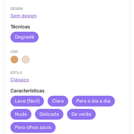
DESIGN
Sem design
Técnicas
Degradê
COR
ESTILO
Clássico
Características
Leve (fácil)
Clara
Para o dia a dia
Nude
Delicada
De verão
Para olhos azuis