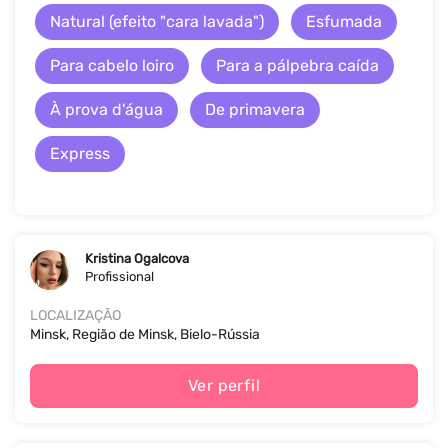
Natural (efeito "cara lavada")
Esfumada
Para cabelo loiro
Para a pálpebra caída
À prova d'água
De primavera
Express
Kristina Ogalcova
Profissional
LOCALIZAÇÃO
Minsk, Região de Minsk, Bielo-Rússia
Ver perfil