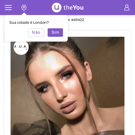
Principal
Maquiagem
Maquiagem #49422
Sua cidade é London?
Não
Sim