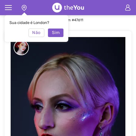
Principal
Maquiagem
Maquiagem #47611
Sua cidade é London?
Não
Sim