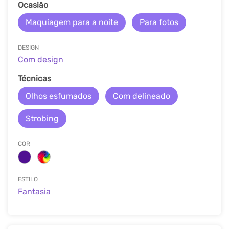
Ocasião
Maquiagem para a noite
Para fotos
DESIGN
Com design
Técnicas
Olhos esfumados
Com delineado
Strobing
COR
ESTILO
Fantasia