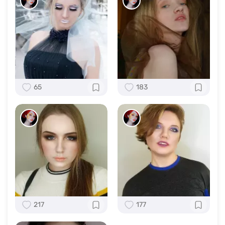
65
183
217
177