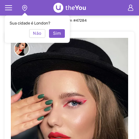
Principal
Maquiagem
Maquiagem #47284
Sua cidade é London?
Não
Sim