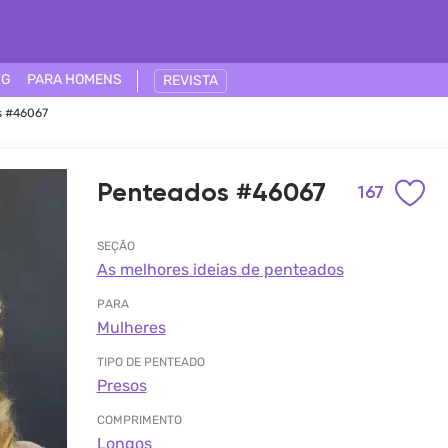
NG
PARA HOMENS
REVISTA
s #46067
Penteados #46067
167
SEÇÃO
As melhores ideias de penteados
PARA
Mulheres
TIPO DE PENTEADO
Presos
COMPRIMENTO
Longos