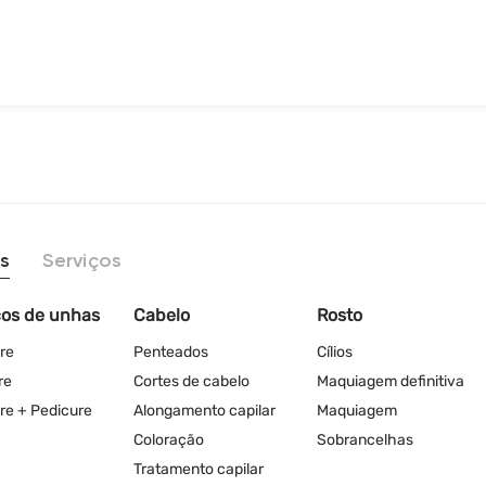
s
Serviços
ços de unhas
Cabelo
Rosto
re
Penteados
Cílios
re
Cortes de cabelo
Maquiagem definitiva
re + Pedicure
Alongamento capilar
Maquiagem
Coloração
Sobrancelhas
Tratamento capilar