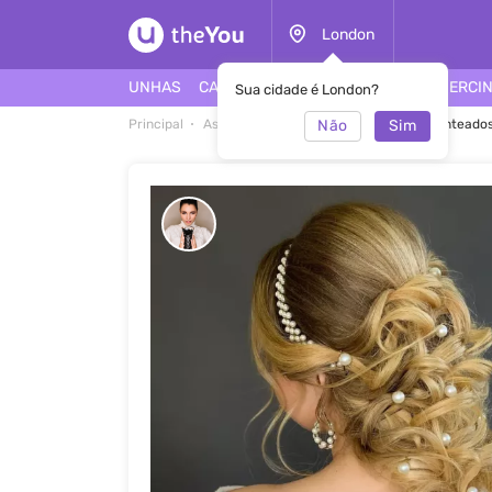
London
UNHAS
CABELO
ROSTO
TATUAGEM
PIERCI
Sua cidade é London?
Não
Sim
Principal
As melhores ideias de penteados
Penteado