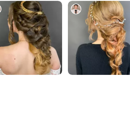
167
123