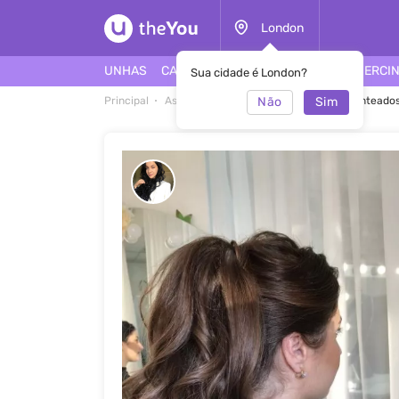
London
UNHAS
CABELO
ROSTO
TATUAGEM
PIERCI
Sua cidade é London?
Não
Sim
Principal
As melhores ideias de penteados
Penteados