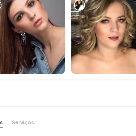
136
214
s
Serviços