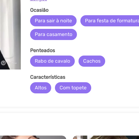
Ocasião
Para sair à noite
Para festa de formatur
Para casamento
Penteados
Rabo de cavalo
Cachos
Características
Altos
Com topete