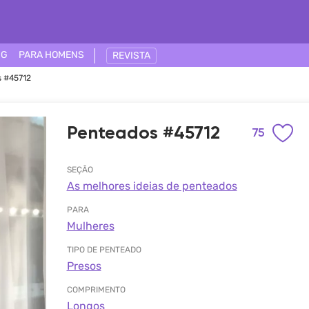
NG
PARA HOMENS
REVISTA
 #45712
Penteados #45712
75
SEÇÃO
As melhores ideias de penteados
PARA
Mulheres
TIPO DE PENTEADO
Presos
COMPRIMENTO
Longos