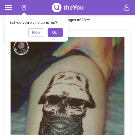
Page d'accueil
Tatouages
Tatouages #52899
Est-ce votre ville Londres?
Non
Oui