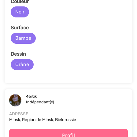
Couleur
Noir
Surface
Jambe
Dessin
Crâne
4ertik
Indépendant(e)
ADRESSE
Minsk, Région de Minsk, Biélorussie
Profil