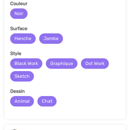
Couleur
Noir
Surface
Hanche
Jambe
Style
Black Work
Graphique
Dot Work
Sketch
Dessin
Animal
Chat