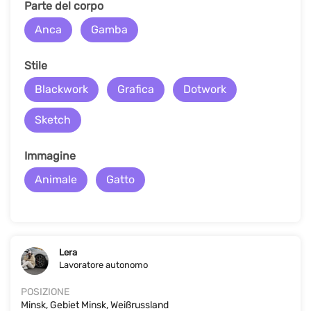
Parte del corpo
Anca
Gamba
Stile
Blackwork
Grafica
Dotwork
Sketch
Immagine
Animale
Gatto
Lera
Lavoratore autonomo
POSIZIONE
Minsk, Gebiet Minsk, Weißrussland