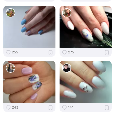
255
275
243
141