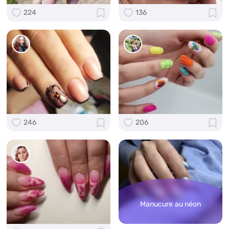
224
136
246
206
Manucure au néon