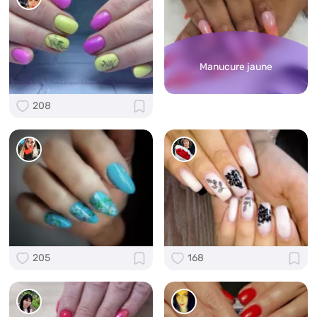
Manucure jaune
208
205
168