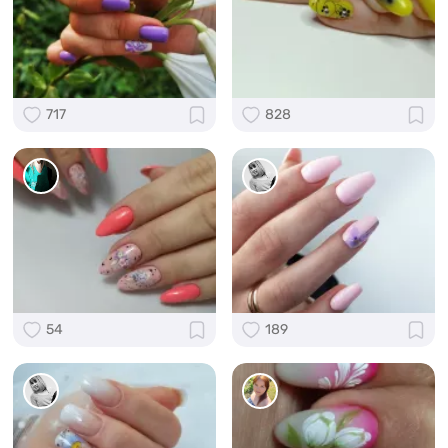
717
828
54
189