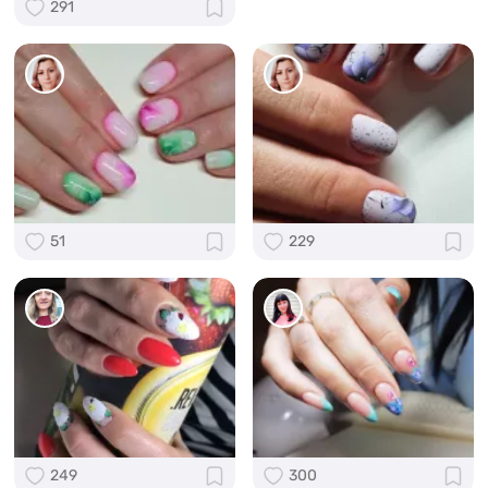
291
51
229
249
300