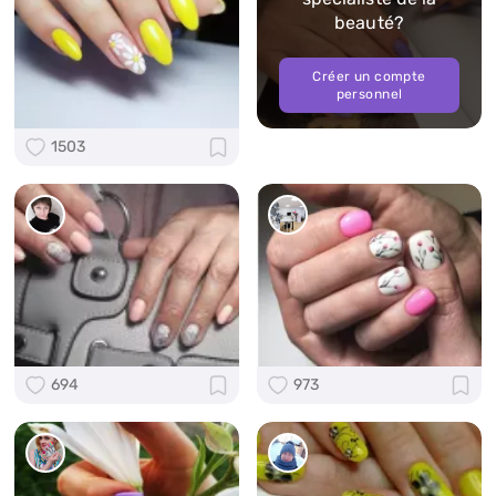
beauté?
Créer un compte
personnel
1503
694
973