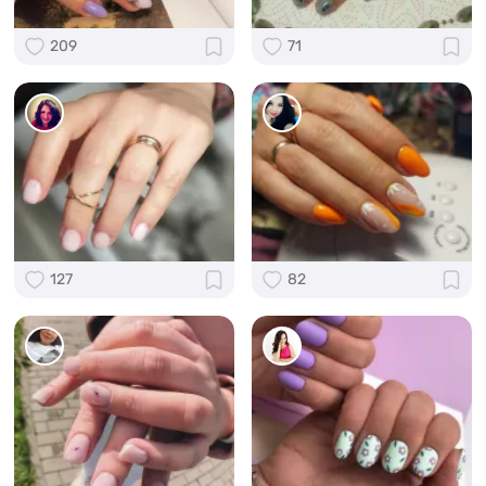
209
71
127
82