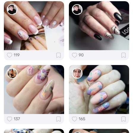
119
90
137
165