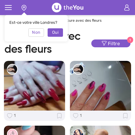
Page d'accueil
Manucure
Manucure avec des fleurs
Est-ce votre ville Londres?
Non
Oui
Manucure avec
1
Filtre
des fleurs
1
1