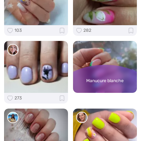
103
282
Manucure blanche
273