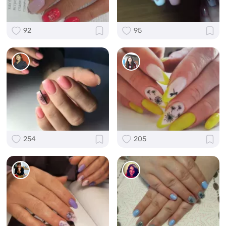
92
95
254
205