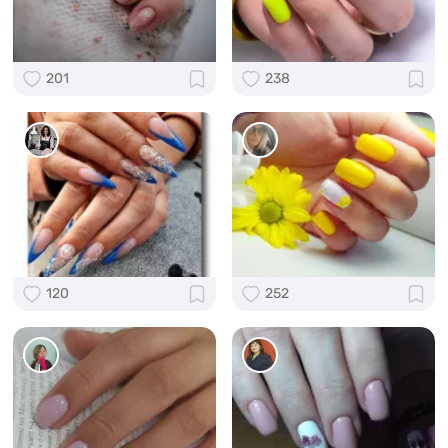
201
238
120
252