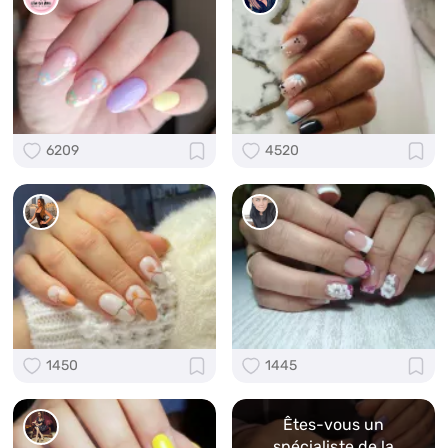
6209
4520
1450
1445
Êtes-vous un
spécialiste de la