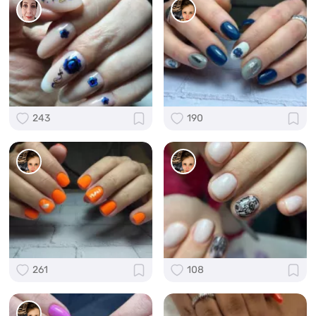
243
190
261
108