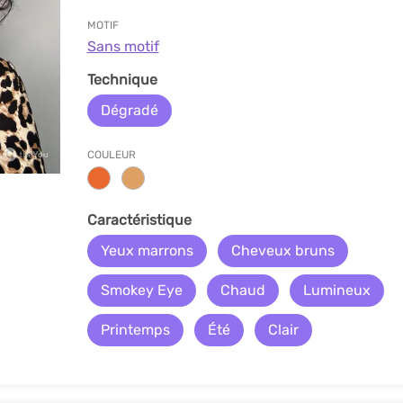
MOTIF
Sans motif
Technique
Dégradé
COULEUR
Caractéristique
Yeux marrons
Cheveux bruns
Smokey Eye
Chaud
Lumineux
Printemps
Été
Clair