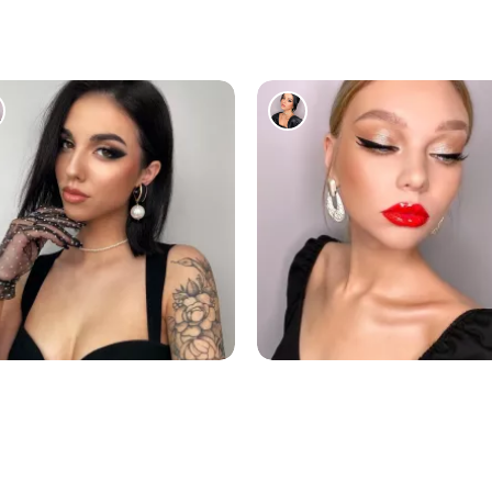
1383
954