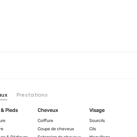
aux
Prestations
 & Pieds
Cheveux
Visage
ure
Coiffure
Sourcils
re
Coupe de cheveux
Cils