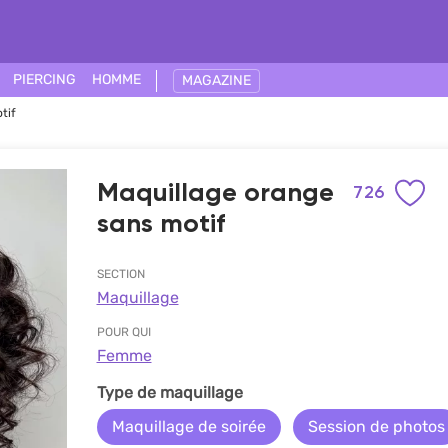
PIERCING
HOMME
MAGAZINE
tif
Maquillage orange
726
sans motif
SECTION
Maquillage
POUR QUI
Femme
Type de maquillage
Maquillage de soirée
Session de photos