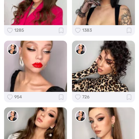
1285
1383
954
726