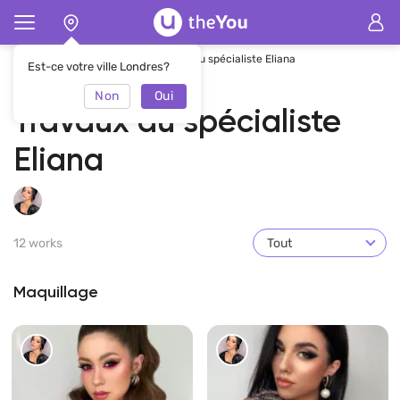
Page d'accueil
Eliana
Travaux du spécialiste Eliana
Est-ce votre ville Londres?
Non
Oui
Travaux du spécialiste
Eliana
12 works
Tout
Maquillage