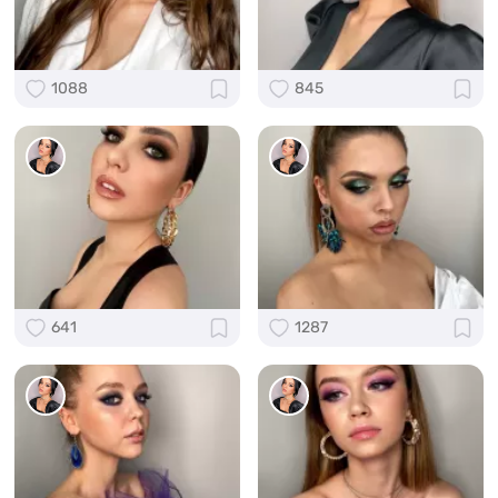
1088
845
641
1287