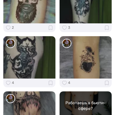
2
3
4
4
Работаешь в бьюти-
сфере?