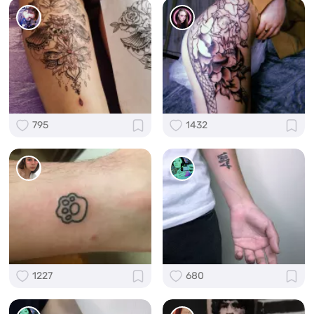
795
1432
1227
680