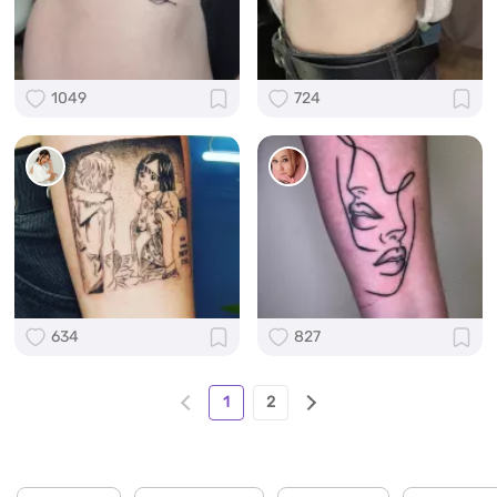
1049
724
634
827
1
2