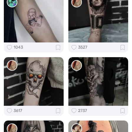
1043
3527
3617
2737