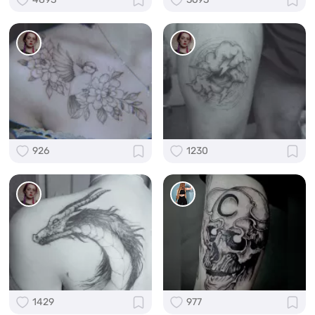
926
1230
1429
977