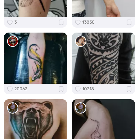
3
13838
20062
10318