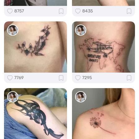
8757
8435
7769
7295