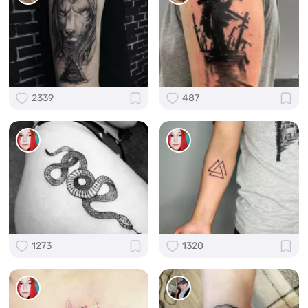
2339
487
1273
1320