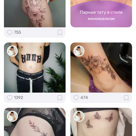
Парные тату в стиле
минимализм
755
1392
474