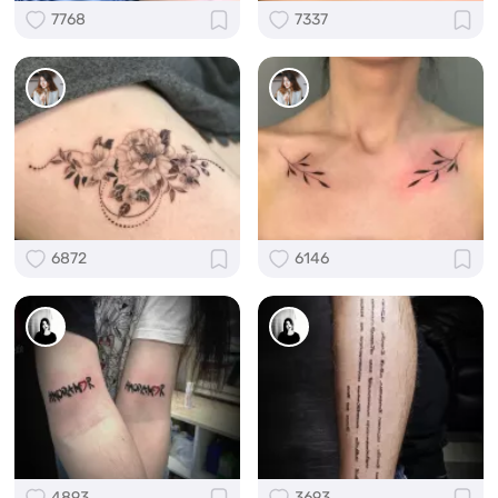
7768
7337
6872
6146
4893
3693