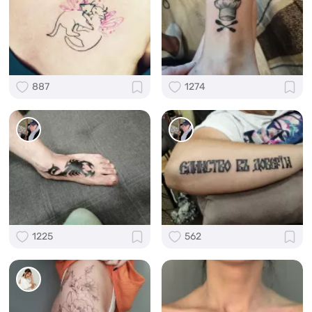
887
1274
1225
562