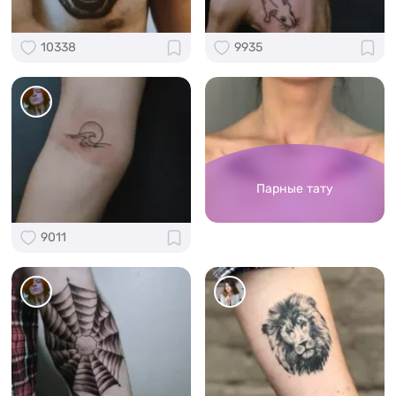
10338
9935
Парные тату
9011