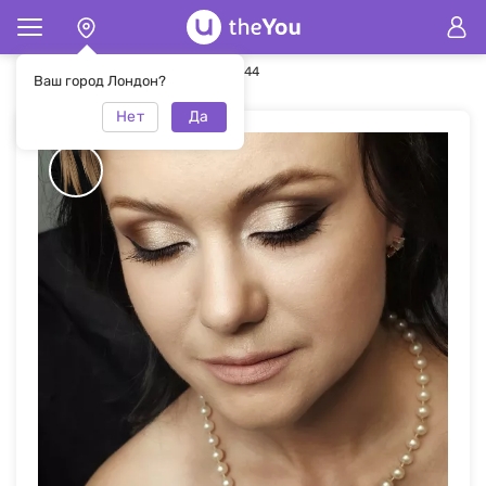
Главная
Макияж
Макияж #49944
Ваш город Лондон?
Нет
Да