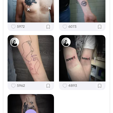
5972
6073
5962
4893