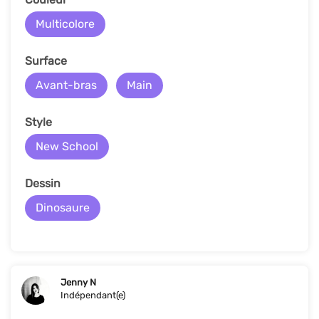
Multicolore
Surface
Avant-bras
Main
Style
New School
Dessin
Dinosaure
Jenny N
Indépendant(e)