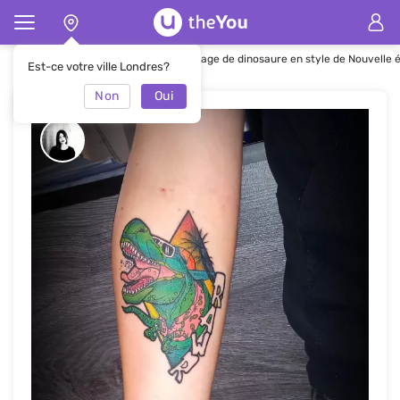
Page d'accueil
Tatouages
Tatouage de dinosaure en style de Nouvelle é
Est-ce votre ville Londres?
Non
Oui