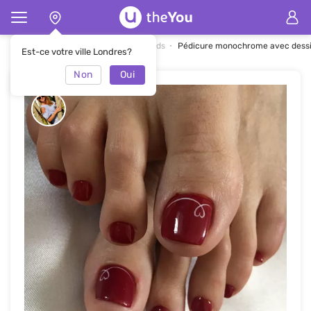
Page d'accueil
Nail art pour les pieds
Pédicure monochrome avec dess
Est-ce votre ville Londres?
Non
Oui