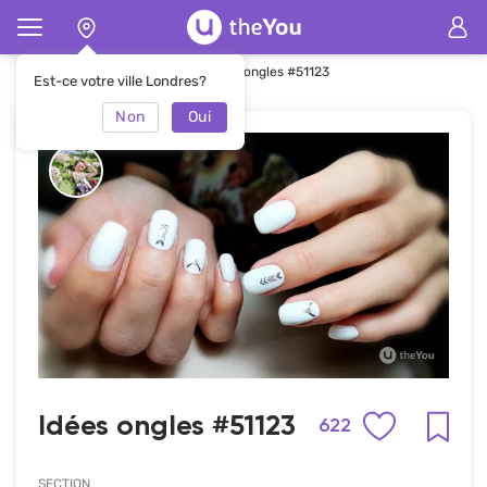
Page d'accueil
Manucure
Idées ongles #51123
Est-ce votre ville Londres?
Non
Oui
Idées ongles #51123
622
SECTION