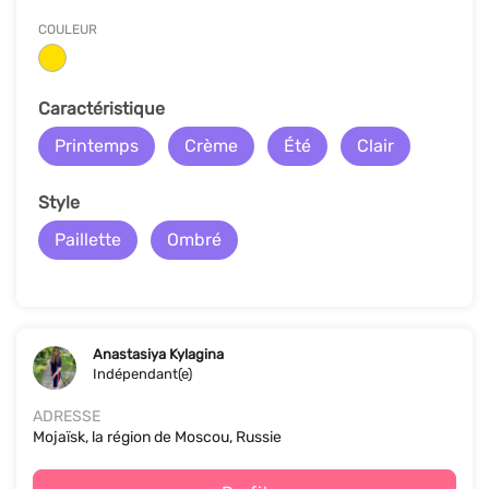
COULEUR
Сaractéristique
Printemps
Crème
Été
Clair
Style
Paillette
Ombré
Anastasiya Kylagina
Indépendant(e)
ADRESSE
Mojaïsk, la région de Moscou, Russie