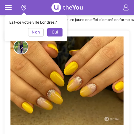
Page d'accueil
Manucure
Manucure jaune en effet d'ombré en forme o
Est-ce votre ville Londres?
Non
Oui