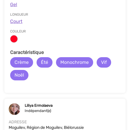
Gel
LONGUEUR
Court
COULEUR
Сaractéristique
Crème
Été
Monochrome
Vif
Noël
Liliya Ermolaeva
Indépendant(e)
ADRESSE
Moguilev, Région de Moguilev, Biélorussie