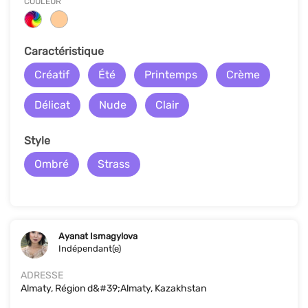
COULEUR
Сaractéristique
Créatif
Été
Printemps
Crème
Délicat
Nude
Clair
Style
Ombré
Strass
Ayanat Ismagylova
Indépendant(e)
ADRESSE
Almaty, Région d&#39;Almaty, Kazakhstan