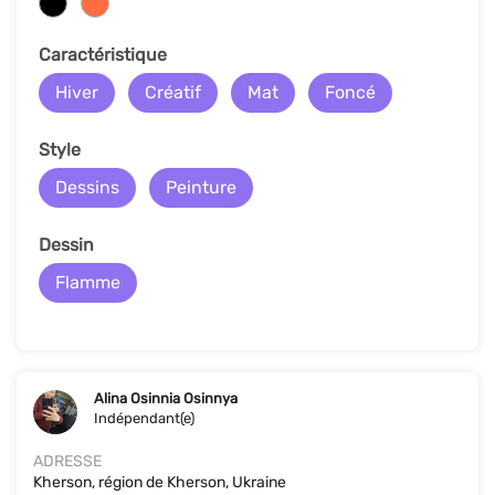
Сaractéristique
Hiver
Créatif
Mat
Foncé
Style
Dessins
Peinture
Dessin
Flamme
Alina Osinnia Osinnya
Indépendant(e)
ADRESSE
Kherson, région de Kherson, Ukraine