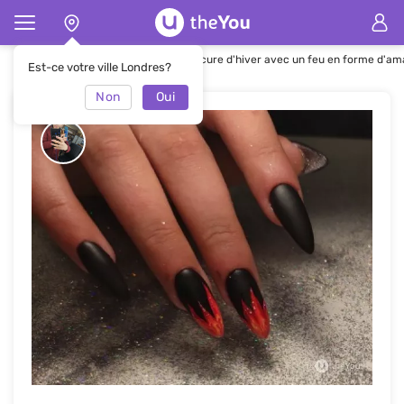
Page d'accueil
Manucure
Manucure d'hiver avec un feu en forme d'a
Est-ce votre ville Londres?
Non
Oui