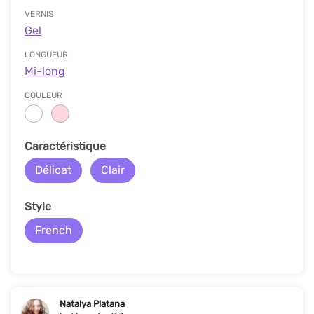
VERNIS
Gel
LONGUEUR
Mi-long
COULEUR
Сaractéristique
Délicat
Clair
Style
French
Natalya Platana