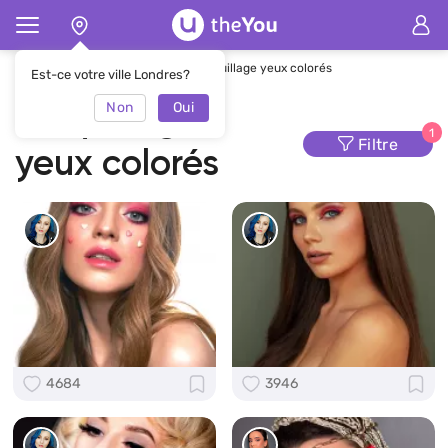
Page d'accueil
Maquillage
maquillage yeux colorés
Est-ce votre ville Londres?
Non
Oui
maquillage
1
Filtre
yeux colorés
4684
3946