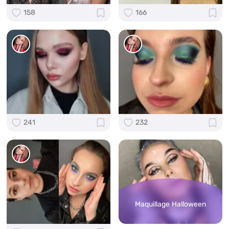
158
166
241
232
Maquillage Halloween