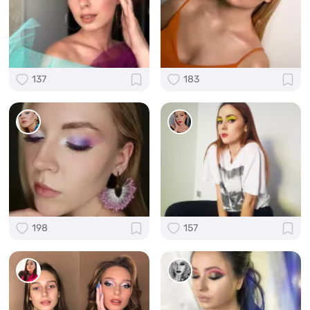
137
183
198
157