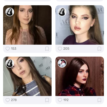
153
205
278
192