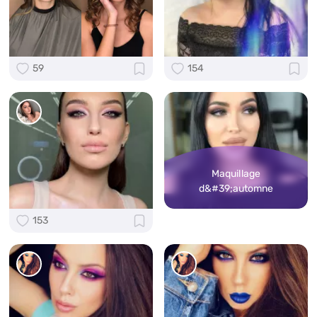
59
154
Maquillage
d&#39;automne
153