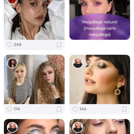
Maquillage naturel
(maquillage sans
maquillage)
248
114
146