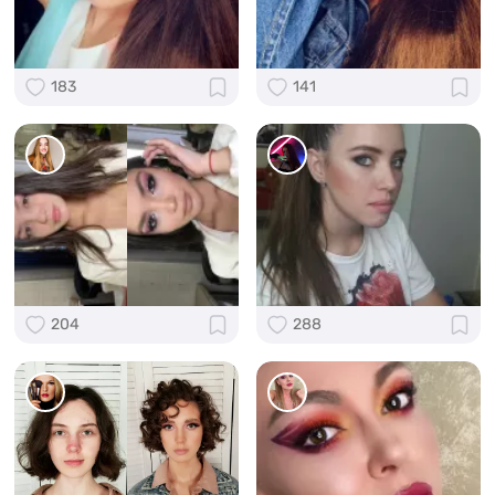
183
141
204
288