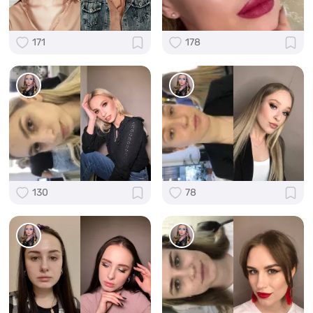
171
178
130
78