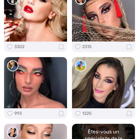
3302
2315
993
1225
Êtes-vous un
spécialiste de la