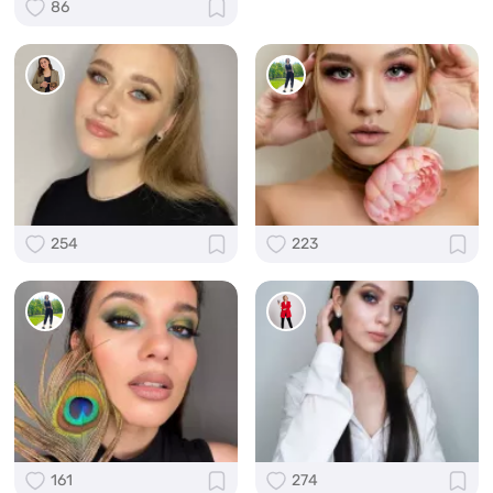
86
254
223
161
274