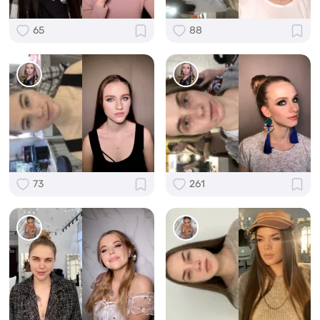
65
88
73
261