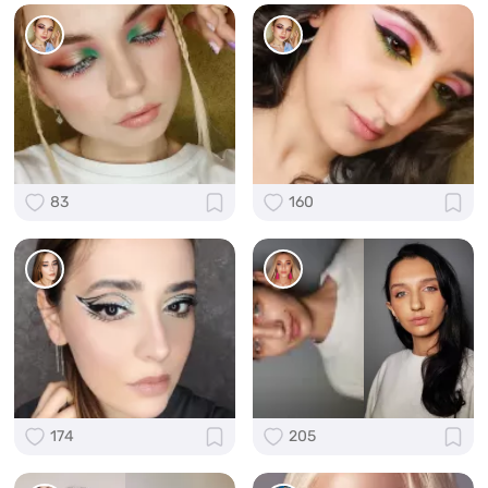
83
160
174
205