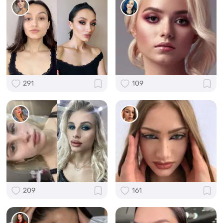
291
109
209
161