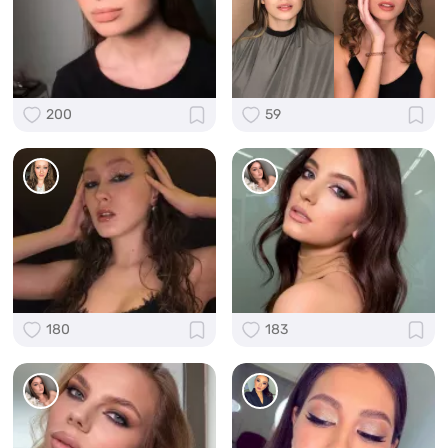
200
59
180
183