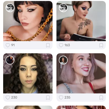
91
163
230
235