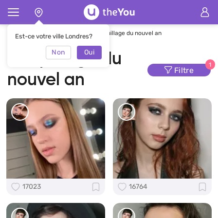
Page d'accueil
Maquillage
maquillage du nouvel an
Est-ce votre ville Londres?
Non
Oui
maquillage du
1
Filtre
nouvel an
17023
16764