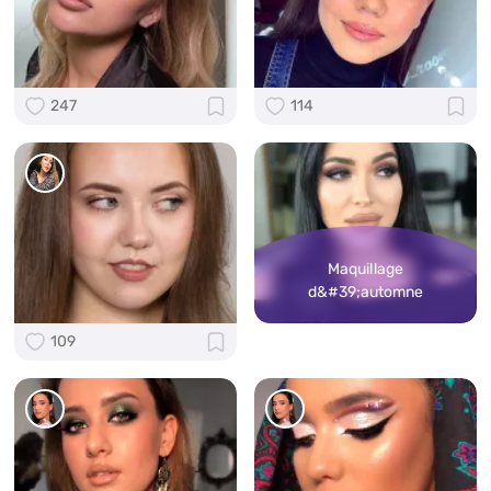
247
114
Maquillage
d&#39;automne
109