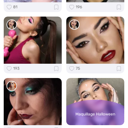
81
196
193
75
Maquillage Halloween