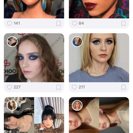
141
84
227
217