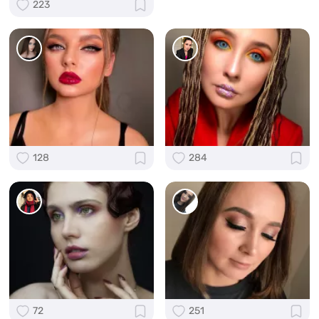
223
128
284
72
251