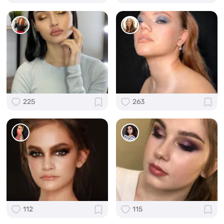
225
263
112
115