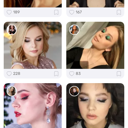
189
167
228
83