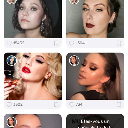
15432
13041
3302
734
Êtes-vous un
spécialiste de la