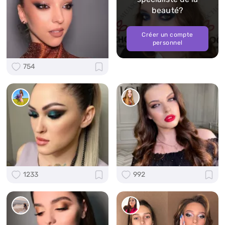
beauté?
Créer un compte
personnel
754
1233
992