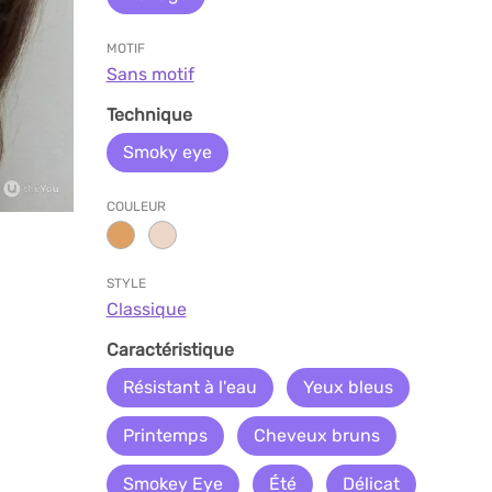
MOTIF
Sans motif
Technique
Smoky eye
COULEUR
STYLE
Classique
Caractéristique
Résistant à l'eau
Yeux bleus
Printemps
Cheveux bruns
Smokey Eye
Été
Délicat