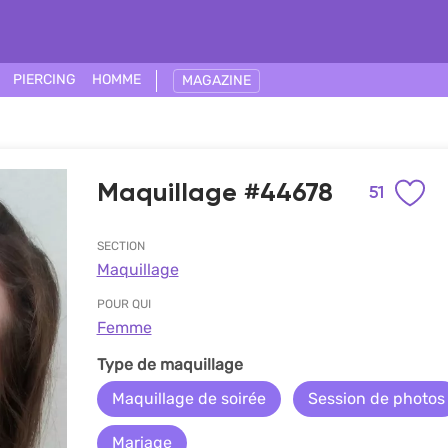
PIERCING
HOMME
MAGAZINE
Maquillage #44678
51
SECTION
Maquillage
POUR QUI
Femme
Type de maquillage
Maquillage de soirée
Session de photos
Mariage