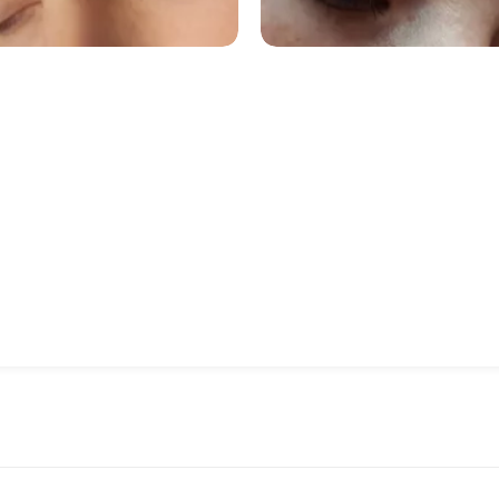
387
1164