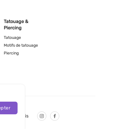
Tatouage &
Piercing
Tatouage
Motifs de tatouage
Piercing
pter
Français