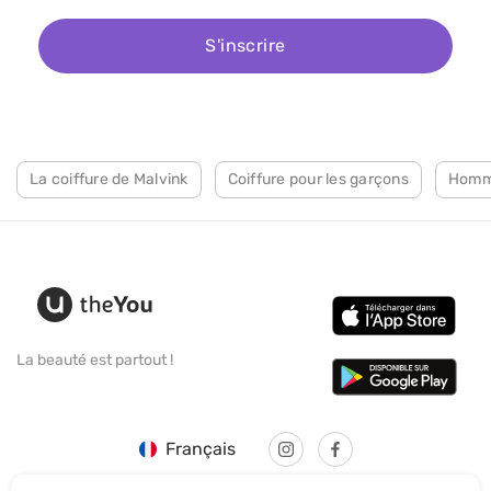
S'inscrire
La coiffure de Malvink
Coiffure pour les garçons
Homme
La beauté est partout !
Français