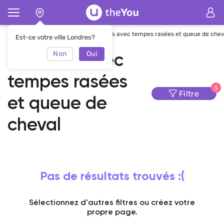
Page d'accueil
Coiffure
Hommes avec tempes rasées et queue de chev
Est-ce votre ville Londres?
Non
Oui
Hommes avec
tempes rasées
3
Filtre
et queue de
cheval
Pas de résultats trouvés :(
Sélectionnez d'autres filtres ou créez votre
propre page.