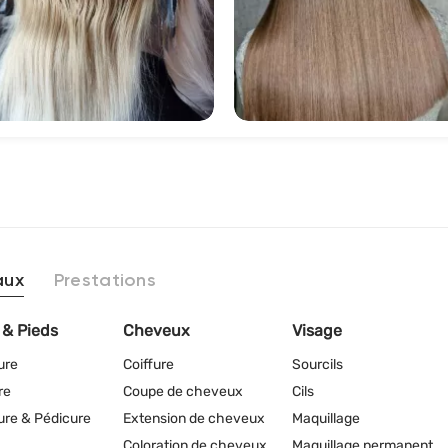
742
1197
aux
Prestations
 & Pieds
Cheveux
Visage
ure
Coiffure
Sourcils
re
Coupe de cheveux
Cils
re & Pédicure
Extension de cheveux
Maquillage
Coloration de cheveux
Maquillage permanent