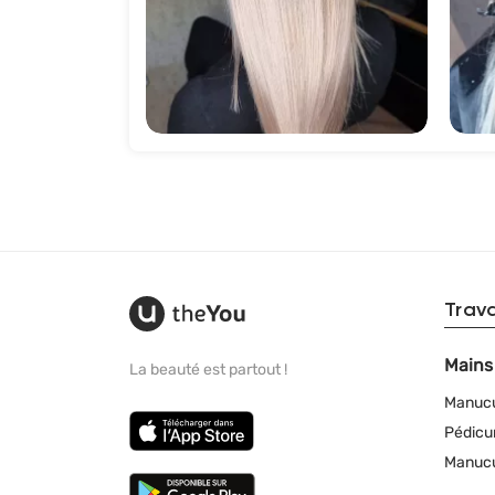
448
Trav
Mains
La beauté est partout !
Manuc
Pédicu
Manucu