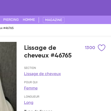
PIERCING
HOMME
MAGAZINE
ux #46765
Lissage de
1300
cheveux #46765
SECTION
Lissage de cheveux
POUR QUI
Femme
LONGUEUR
Long