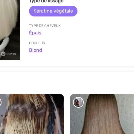
Type de lissage
Kératine végétale
TYPE DE CHEVEUX
Épais
COULEUR
Blond