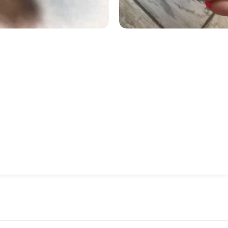
470
8329