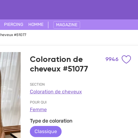
PIERCING
HOMME
MAGAZINE
cheveux #51077
Coloration de
9946
cheveux #51077
SECTION
Coloration de cheveux
POUR QUI
Femme
Type de coloration
Classique