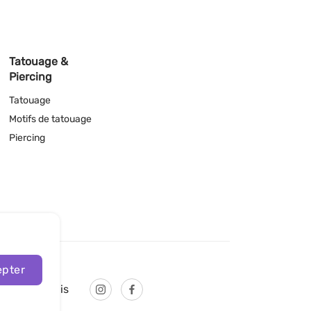
Tatouage &
Piercing
Tatouage
Motifs de tatouage
Piercing
pter
Français