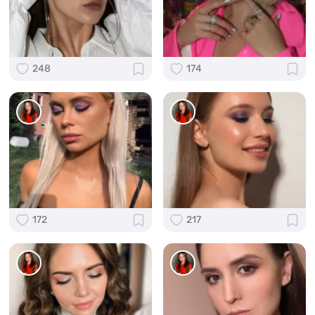
248
174
172
217