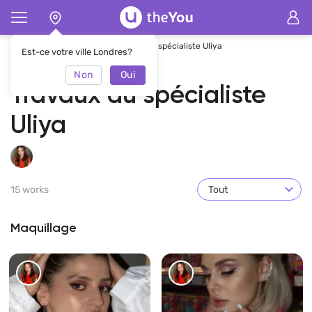
Page d'accueil
Uliya
Travaux du spécialiste Uliya
Est-ce votre ville Londres?
Non
Oui
Travaux du spécialiste
Uliya
15 works
Tout
Maquillage