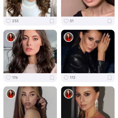
233
51
176
172