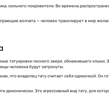
ика, сильного покровителя. Во времена распростране
играющие волчата — человек транслирует в мир желан
а
ные татуировки лесного зверя, обнажившего клыки. Э
ницы человека будут затронуты.
ак, что владелец тату считает себя одиночкой. Он г
ти демонически. Это агрессивный вид тату, для кот