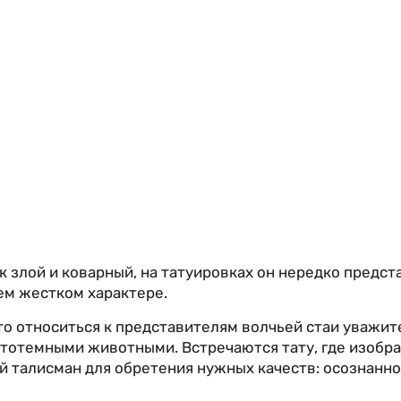
лк злой и коварный, на татуировках он нередко предст
ем жестком характере.
о относиться к представителям волчьей стаи уважите
тотемными животными. Встречаются тату, где изобра
й талисман для обретения нужных качеств: осознанно