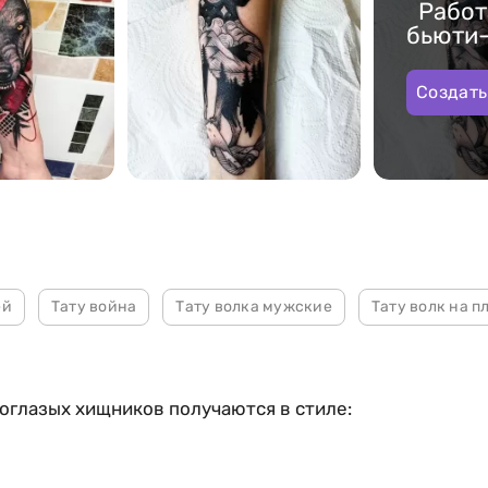
Работ
бьюти
Создать
457
ей
Тату война
Тату волка мужские
Тату волк на п
оглазых хищников получаются в стиле: