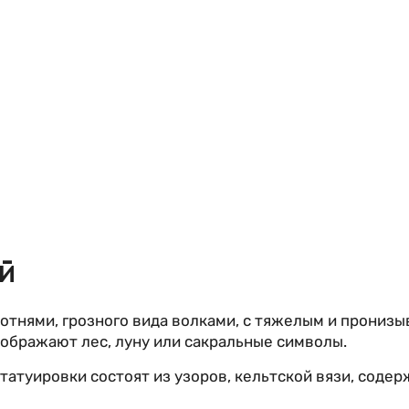
й
тнями, грозного вида волками, с тяжелым и прониз
ображают лес, луну или сакральные символы.
атуировки состоят из узоров, кельтской вязи, содерж