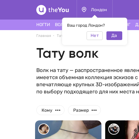
Лондон
НОГТИ
ВОЛОСЫ
ЛИЦО
ТАТУ
ПИРСИНГ
Д
Ваш город Лондон?
Нет
Да
Главная
Тату
Тату волк
Тату волк
Волк на тату — распространенное явлени
имеется объемная коллекция эскизов с 
впечатляюще крупных 3D-изображений.
по выбору подходящего для них места н
...
...
Кому
Размер