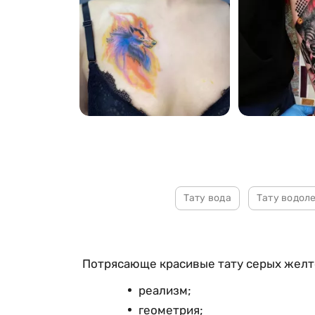
949
711
Тату вода
Тату водол
Потрясающе красивые тату серых желт
реализм;
геометрия;