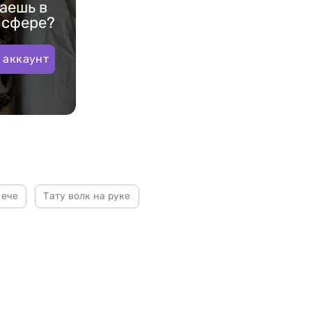
аешь в
-сфере?
 аккаунт
лече
Тату волк на руке