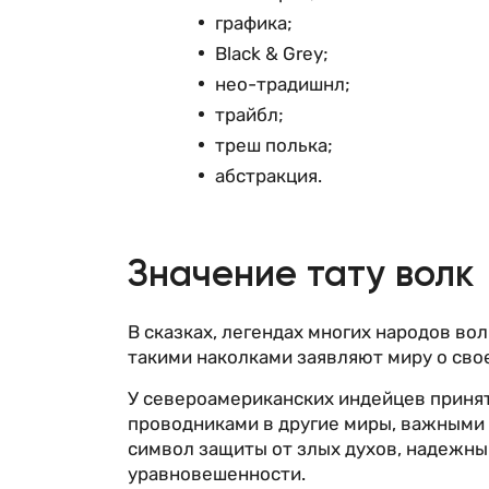
графика;
Black & Grey;
нео-традишнл;
трайбл;
треш полька;
абстракция.
Значение тату волк
В сказках, легендах многих народов во
такими наколками заявляют миру о сво
У североамериканских индейцев принят
проводниками в другие миры, важными 
символ защиты от злых духов, надежны
уравновешенности.