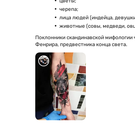
цветы;
черепа;
лица людей (индейца, девушки
животные (совы, медведи, овц
Поклонники скандинавской мифологии ч
Фенрира, предвестника конца света.
711