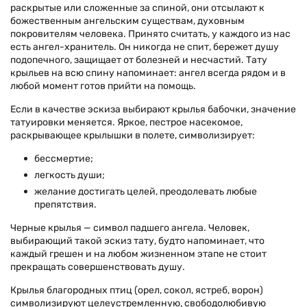
раскрытые или сложенные за спиной, они отсылают к
божественным ангельским существам, духовным
покровителям человека. Принято считать, у каждого из нас
есть ангел-хранитель. Он никогда не спит, бережет душу
подопечного, защищает от болезней и несчастий. Тату
крыльев на всю спину напоминает: ангел всегда рядом и в
любой момент готов прийти на помощь.
Если в качестве эскиза выбирают крылья бабочки, значение
татуировки меняется. Яркое, пестрое насекомое,
раскрывающее крылышки в полете, символизирует:
бессмертие;
легкость души;
желание достигать целей, преодолевать любые
препятствия.
Черные крылья — символ падшего ангела. Человек,
выбирающий такой эскиз тату, будто напоминает, что
каждый грешен и на любом жизненном этапе не стоит
прекращать совершенствовать душу.
Крылья благородных птиц (орел, сокол, ястреб, ворон)
символизируют целеустремленную, свободолюбивую