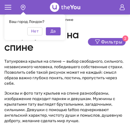
Главная
Тату
Тату крылья на спине
Ваш город Лондон?
Нет
Да
Тату крылья на
2
Фильтры
спине
Татуировка крылья на спине — выбор свободного, сильного,
независимого человека, победившего собственные страхи.
Позволить себе такой рисунок может не каждый: смысл
образа важно глубоко понять, постичь, пропустить через
себя.
Эскизы и фото тату крыльев на спине разнообразны,
изображение подходит парням и девушкам. Мужчины с
крылатыми тату выглядят брутальными, загадочными,
сильными. Девушки с помощью tattoo подчеркивают
ангельский характер, чистоту души и помыслов, душевную
доброту, желание сделать мир лучше.