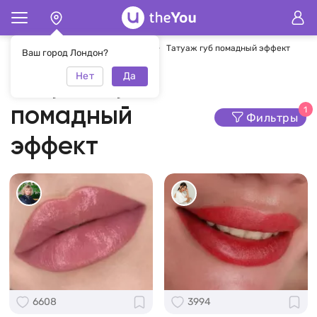
Главная
Перманентный макияж
Татуаж губ помадный эффект
Ваш город Лондон?
Нет
Да
Татуаж губ
помадный
1
Фильтры
эффект
6608
3994