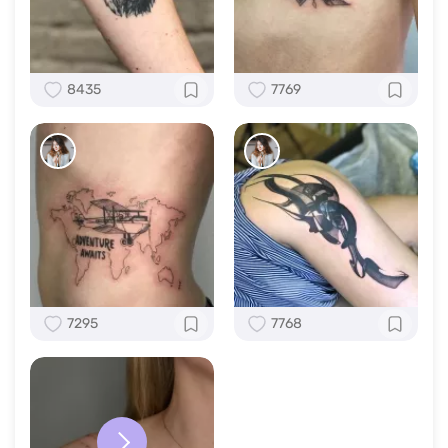
8435
7769
7295
7768