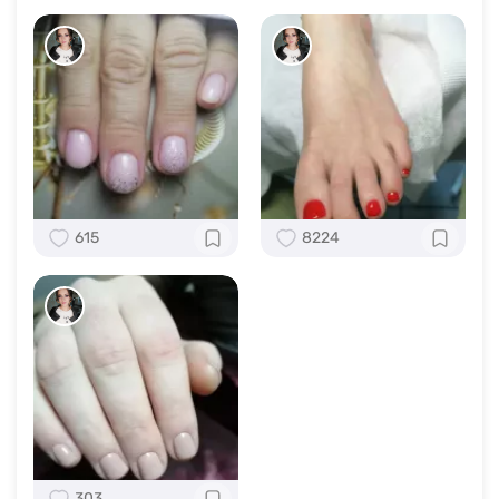
615
8224
303