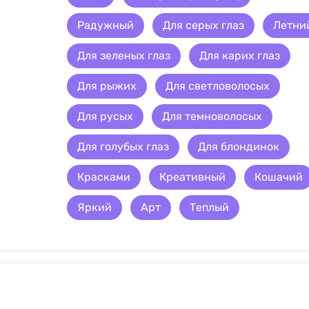
Радужный
Для серых глаз
Летни
Для зеленых глаз
Для карих глаз
Для рыжих
Для светловолосых
Для русых
Для темноволосых
Для голубых глаз
Для блондинок
Красками
Креативный
Кошачий
Яркий
Арт
Теплый