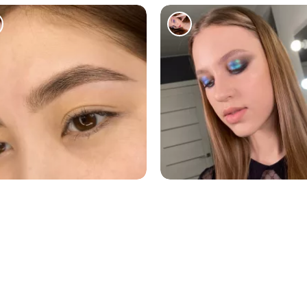
19578
17023