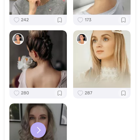
242
173
280
287