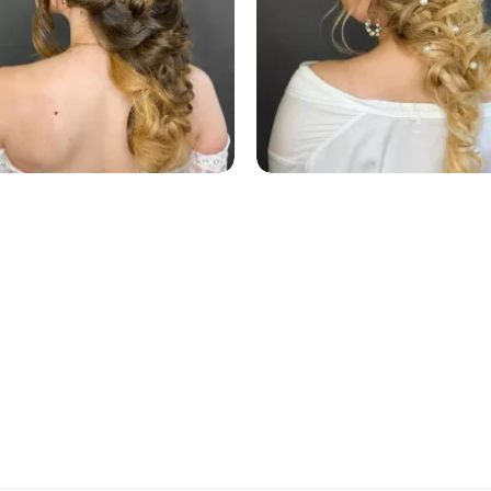
167
167