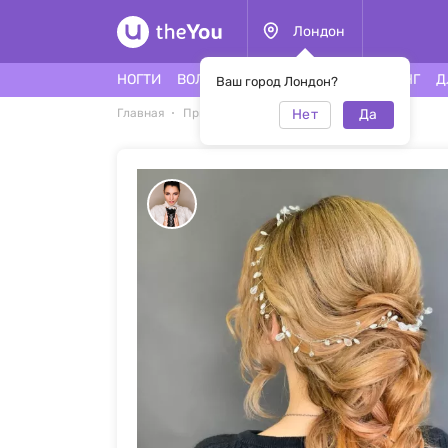
Лондон
НОГТИ
ВОЛОСЫ
ЛИЦО
ТАТУ
ПИРСИНГ
Д
Ваш город Лондон?
Нет
Да
Главная
Прически
Прически #46068