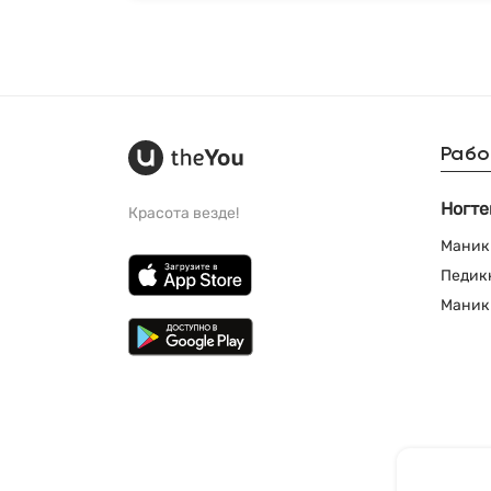
Рабо
Ногте
Красота везде!
Маник
Педик
Маник