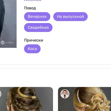
Повод
Вечерняя
На выпускной
Свадебная
Прически
Коса